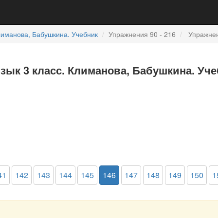
иманова, Бабушкина. Учебник
Упражнения 90 - 216
Упражнен
язык 3 класс. Климанова, Бабушкина. Уче
41
142
143
144
145
146
147
148
149
150
1