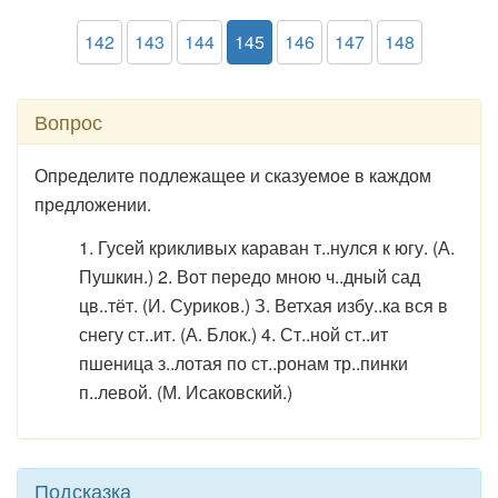
142
143
144
145
146
147
148
Вопрос
Определите подлежащее и сказуемое в каждом
предложении.
1. Гусей крикливых караван т..нулся к югу. (А.
Пушкин.) 2. Вот передо мною ч..дный сад
цв..тёт. (И. Суриков.) З. Ветхая избу..ка вся в
снегу ст..ит. (А. Блок.) 4. Ст..ной ст..ит
пшеница з..лотая по ст..ронам тр..пинки
п..левой. (М. Исаковский.)
Подсказка