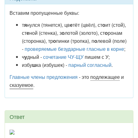
Вставим пропущенные буквы:
т
я
нулся (тянется), цв
е
тёт (цвёл), ст
о
ит (стой),
ст
е
ной (стенка), з
о
лотой (золото), ст
о
ронам
(сторонка), тр
о
пинки (тропка), п
о
левой (поле)
-
проверяемые безударные гласные в корне
;
ч
у
дный -
сочетание ЧУ-ЩУ
пишем с У;
избу
ш
ка (избушек) -
парный согласный
.
Главные члены предложения
- это
подлежащее
и
сказуемое
.
Ответ