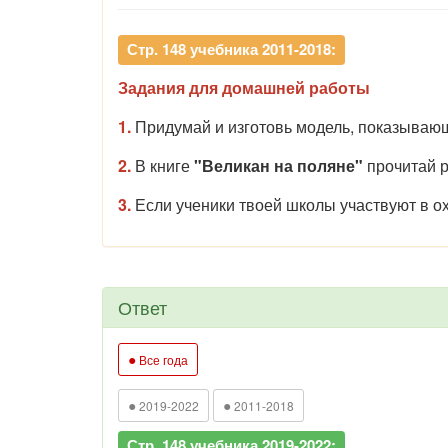
Стр. 148 учебника 2011-2018:
Задания для домашней работы
1.
Придумай и изготовь модель, показывающ
2.
В книге
"Великан на поляне"
прочитай р
3.
Е
сли ученики твоей школы участвуют в ох
Ответ
●
Все года
●
●
2019-2022
2011-2018
Стр. 148 учебника 2019-2022: