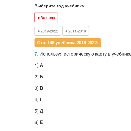
Выберите год учебника
●
Все года
●
●
2019-2022
2011-2018
Стр. 148 учебника 2019-2022:
7.
Используя историческую карту в учебнике
1)
А
2)
Б
3)
В
4)
Г
5)
Д
6)
Е