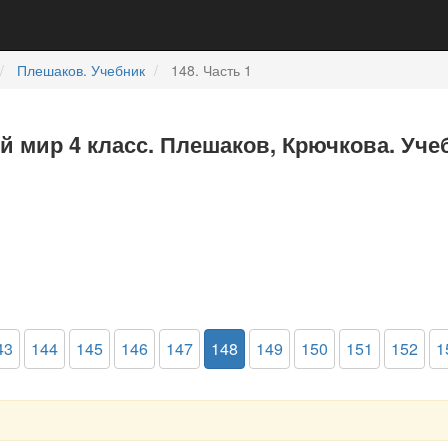
Плешаков. Учебник
148. Часть 1
 мир 4 класс. Плешаков, Крючкова. Учеб
43
144
145
146
147
148
149
150
151
152
1