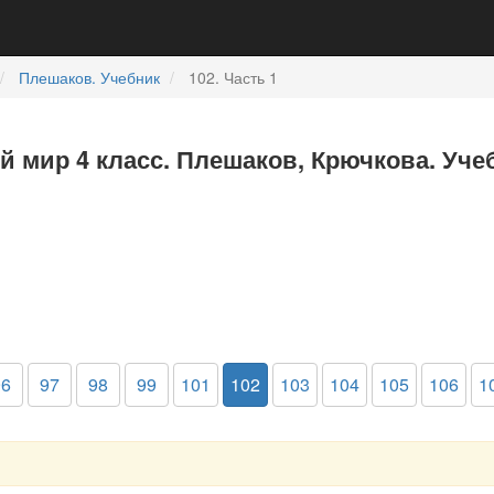
Плешаков. Учебник
102. Часть 1
 мир 4 класс. Плешаков, Крючкова. Учеб
96
97
98
99
101
102
103
104
105
106
1