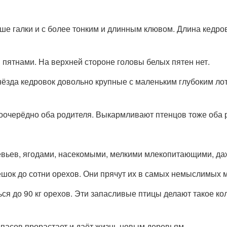
ше галки и с более тонким и длинным клювом. Длина кедров
 пятнами. На верхней стороне головы белых пятен нет.
Гнёзда кедровок довольно крупные с маленьким глубоким ло
поочерёдно оба родителя. Выкармливают птенцов тоже оба 
вьев, ягодами, насекомыми, мелкими млекопитающими, даже
шок до сотни орехов. Они прячут их в самых немыслимых м
ся до 90 кг орехов. Эти запасливые птицы делают такое ко
апасов прорастает и даёт жизнь новым деревьям.