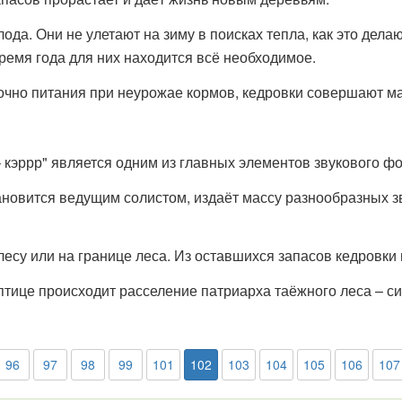
да. Они не улетают на зиму в поисках тепла, как это дела
ремя года для них находится всё необходимое.
точно питания при неурожае кормов, кедровки совершают м
– кэррр" является одним из главных элементов звукового ф
ановится ведущим солистом, издаёт массу разнообразных зв
лесу или на границе леса. Из оставшихся запасов кедровки
птице происходит расселение патриарха таёжного леса – си
96
97
98
99
101
102
103
104
105
106
107