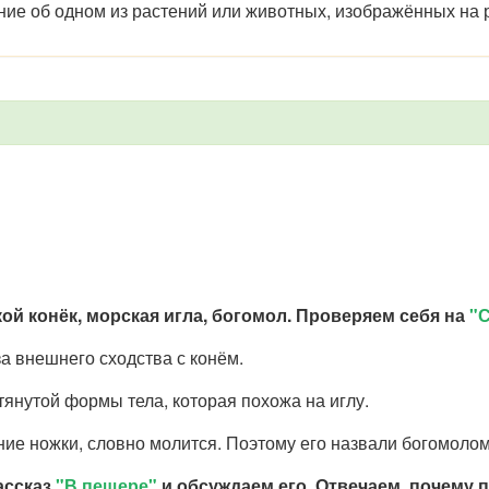
е об одном из растений или животных, изображённых на р
й конёк, морская игла, богомол. Проверяем себя на
"С
за внешнего сходства с конём.
тянутой формы тела, которая похожа на иглу.
ие ножки, словно молится. Поэтому его назвали богомолом
ассказ
"В пещере"
и обсуждаем его. Отвечаем, почему 