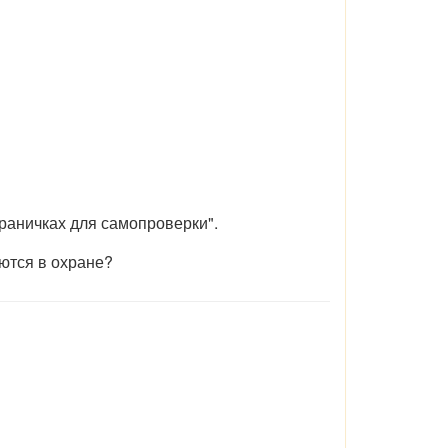
траничках для самопроверки".
ются в охране?