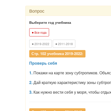
Вопрос
Выберите год учебника
●
Все года
●
●
2019-2022
2011-2018
Стр. 102 учебника 2019-2022:
Проверь себя
1.
Покажи на карте зону субтропиков. Объяс
2.
Дай краткую характеристику зоны субтропи
3.
Как нужно вести себя у моря, чтобы отд