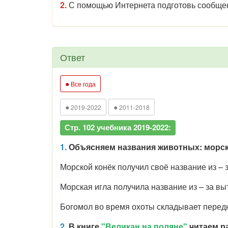
2.
С помощью Интернета подготовь сообщени
Ответ
●
Все года
●
●
2019-2022
2011-2018
Стр. 102 учебника 2019-2022:
1.
Объясняем названия животных: морско
Морской конёк получил своё название из – 
Морская игла получила название из – за вы
Богомол во время охоты складывает передн
2.
В книге
"Великан на поляне"
читаем р