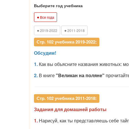
Выберите год учебника
●
Все года
●
●
2019-2022
2011-2018
Стр. 102 учебника 2019-2022:
Обсудим!
1.
Как вы объясните названия животных: мор
2.
В книге
"Великан на поляне"
прочитайт
Стр. 102 учебника 2011-2018:
Задания для домашней работы
1.
Нарисуй, как ты представляешь себе тай