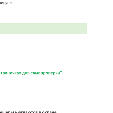
исунке.
траничках для самопроверки".
.
пещеры нуждаются в охране.