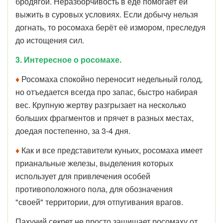
бродягой. Неразборчивость в еде помогает ей
выжить в суровых условиях. Если добычу нельзя
догнать, то росомаха берёт её измором, преследуя
до истощения сил.
3. Интересное о росомахе.
♦
Росомаха спокойно переносит недельный голод,
но отъедается всегда про запас, быстро набирая
вес. Крупную жертву разгрызает на несколько
больших фрагментов и прячет в разных местах,
доедая постепенно, за 3-4 дня.
♦
Как и все представители куньих, росомаха имеет
прианальные железы, выделения которых
использует для привлечения особей
противоположного пола, для обозначения
"своей" территории, для отпугивания врагов.
Пахучий секрет не просто защищает росомаху от