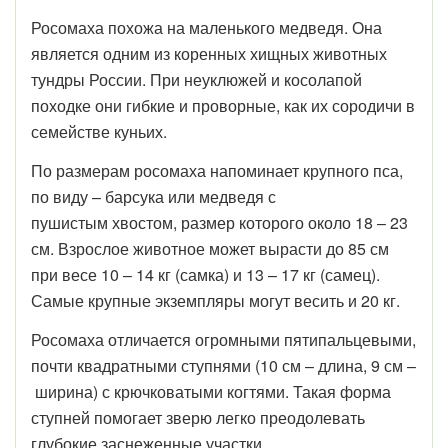
Росомаха похожа на маленького медведя. Она
является одним из коренных хищных животных
тундры России. При неуклюжей и косолапой
походке они гибкие и проворные, как их сородичи в
семействе куньих.
По размерам росомаха напоминает крупного пса,
по виду – барсука или медведя с
пушистым хвостом, размер которого около 18 – 23
см. Взрослое животное может вырасти до 85 см
при весе 10 – 14 кг (самка) и 13 – 17 кг (самец).
Самые крупные экземпляры могут весить и 20 кг.
Росомаха отличается огромными пятипальцевыми,
почти квадратными ступнями (10 см – длина, 9 см –
ширина) с крючковатыми когтями. Такая форма
ступней помогает зверю легко преодолевать
глубокие заснеженные участки.