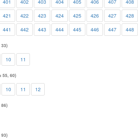
401
402
403
404
405
406
407
408
421
422
423
424
425
426
427
428
441
442
443
444
445
446
447
448
 33)
10
11
 55, 60)
10
11
12
 86)
 93)